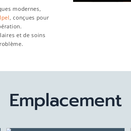
iques modernes,
lpel
, conçues pour
pération.
laires et de soins
problème.
Emplacement